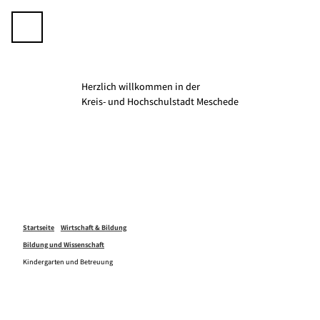
Z
u
Telefon
Suche
m
I
n
h
Herzlich willkommen in der
a
K­­­­reis- und Hochschulstadt Meschede
l
t
Startseite
Wirtschaft & Bildung
Bildung und Wissenschaft
Kindergarten und Betreuung