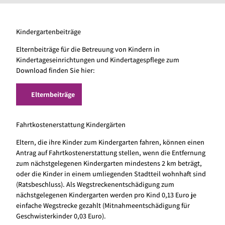
i
e
n
Kindergartenbeiträge
k
o
Elternbeiträge für die Betreuung von Kindern in
m
Kindertageseinrichtungen und Kindertagespflege
zum
p
Download finden Sie hier:
a
s
Elternbeiträge
s
H
S
Fahrtkostenerstattung Kindergärten
K
Eltern, die ihre Kinder zum Kindergarten fahren, können einen
Antrag auf Fahrtkostenerstattung stellen, wenn die Entfernung
zum nächstgelegenen Kindergarten mindestens 2 km beträgt,
oder die Kinder in einem umliegenden Stadtteil wohnhaft sind
(Ratsbeschluss). Als Wegstreckenentschädigung zum
nächstgelegenen Kindergarten werden pro Kind 0,13 Euro je
einfache Wegstrecke gezahlt (Mitnahmeentschädigung für
Geschwisterkinder 0,03 Euro).