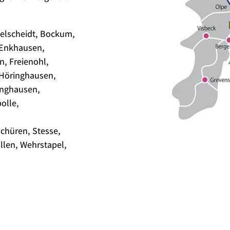
elscheidt, Bockum,
 Enkhausen,
n, Freienohl,
 Höringhausen,
linghausen,
olle,
chüren, Stesse,
llen, Wehrstapel,