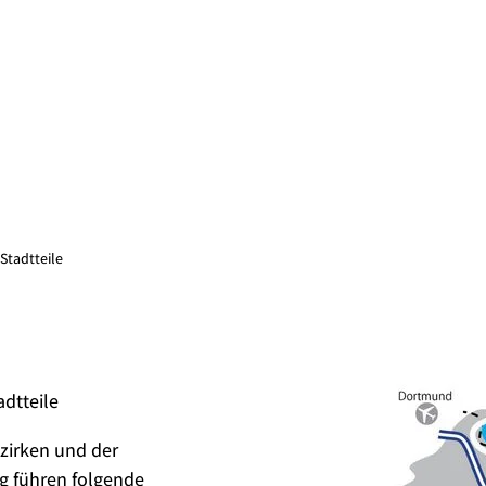
Stadtteile
dtteile
zirken und der
g führen folgende