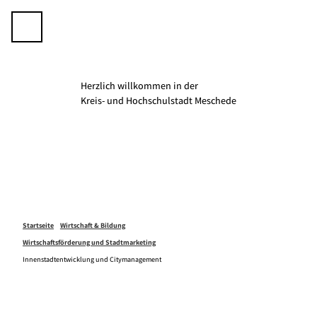
Z
u
Telefon
Suche
m
I
n
h
Herzlich willkommen in der
a
K­­­­reis- und Hochschulstadt Meschede
l
t
Startseite
Wirtschaft & Bildung
Wirtschaftsförderung und Stadtmarketing
Innenstadtentwicklung und Citymanagement