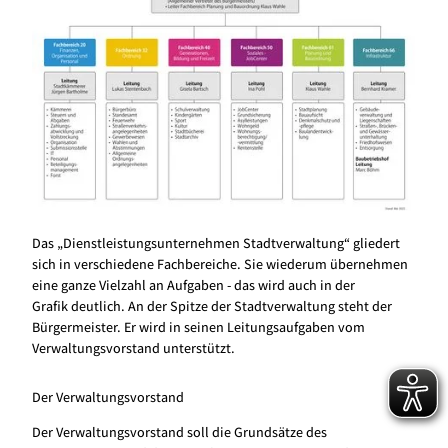
i
t
s
g
e
m
e
i
n
s
c
Das „Dienstleistungsunternehmen Stadtverwaltung“ gliedert
h
sich in verschiedene Fachbereiche. Sie wiederum übernehmen
a
eine ganze Vielzahl an Aufgaben - das wird auch in der
f
Grafik deutlich. An der Spitze der Stadtverwaltung steht der
t
Bürgermeister. Er wird in seinen Leitungsaufgaben vom
„
Verwaltungsvorstand unterstützt.
R
u
Der Verwaltungsvorstand
n
d
Der Verwaltungsvorstand soll die Grundsätze des
u