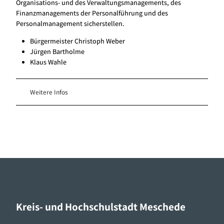
Organisations- und des Verwaltungsmanagements, des
m
Finanzmanagements der Personalführung und des
d
Personalmanagement sicherstellen.
e
n
Bürgermeister Christoph Weber
H
Jürgen Bartholme
e
Klaus Wahle
n
n
e
Weitere Infos
s
e
e
“
Kreis- und Hochschulstadt Meschede