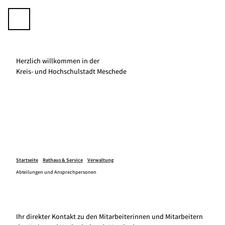
Z
u
Telefon
Suche
m
I
n
h
Herzlich willkommen in der
a
K­­­­reis- und Hochschulstadt Meschede
l
t
Startseite
Rathaus & Service
Verwaltung
Abteilungen und Ansprechpersonen
Ihr direkter Kontakt zu den Mitarbeiterinnen und Mitarbeitern