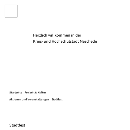
Z
u
Telefon
Suche
m
I
n
h
Herzlich willkommen in der
a
K­­­­reis- und Hochschulstadt Meschede
l
t
Startseite
Freizeit & Kultur
Aktionen und Veranstaltungen
Stadtfest
Stadtfest