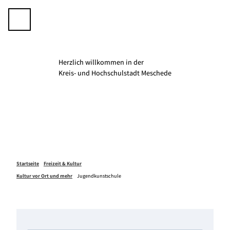
Z
u
Telefon
Suche
m
I
n
h
Herzlich willkommen in der
a
K­­­­reis- und Hochschulstadt Meschede
l
t
Startseite
Freizeit & Kultur
Kultur vor Ort und mehr
Jugendkunstschule