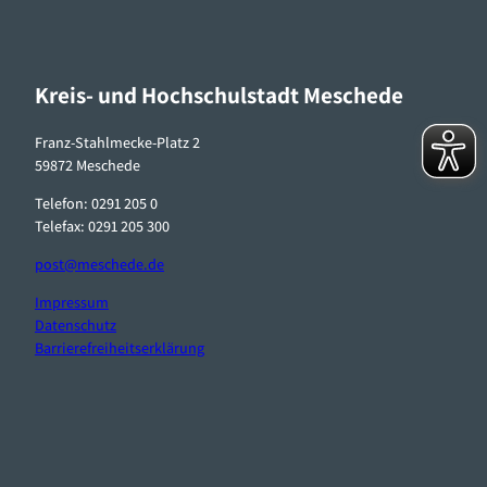
Kreis- und Hochschulstadt Meschede
Franz-Stahlmecke-Platz 2
59872 Meschede
Telefon: 0291 205 0
Telefax: 0291 205 300
post@meschede.de
Impressum
Datenschutz
Barrierefreiheitserklärung
F
I
W
a
n
h