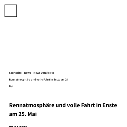
Z
u
Telefon
Suche
m
I
n
h
a
l
t
Startseite
News
News Detailseite
Rennatmosphäre und volle Fahrt in Enste am 25.
Mai
Rennatmosphäre und volle Fahrt in Enste
am 25. Mai