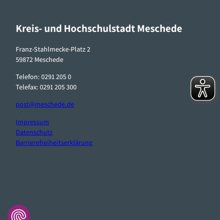
Kreis- und Hochschulstadt Meschede
Franz-Stahlmecke-Platz 2
59872 Meschede
Telefon: 0291 205 0
Telefax: 0291 205 300
post@meschede.de
Impressum
Datenschutz
Barrierefreiheitserklärung
F
I
W
a
n
h
c
s
a
e
t
t