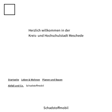
Z
u
Telefon
Suche
m
I
n
h
Herzlich willkommen in der
a
K­­­­reis- und Hochschulstadt Meschede
l
t
Startseite
Leben & Wohnen
Planen und Bauen
Abfall und Co.
Schadstoffmobil
Schadstoffmobil