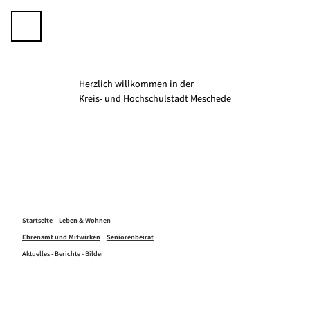
Z
u
Telefon
Suche
m
I
n
h
Herzlich willkommen in der
a
K­­­­reis- und Hochschulstadt Meschede
l
t
Startseite
Leben & Wohnen
Ehrenamt und Mitwirken
Seniorenbeirat
Aktuelles - Berichte - Bilder