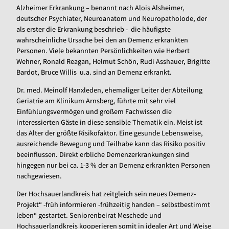
Alzheimer Erkrankung – benannt nach Alois Alsheimer,
deutscher Psychiater, Neuroanatom und Neuropatholode, der
als erster die Erkrankung beschrieb - die häufigste
wahrscheinliche Ursache bei den an Demenz erkrankten
Personen. Viele bekannten Persönlichkeiten wie Herbert
Wehner, Ronald Reagan, Helmut Schön, Rudi Asshauer, Brigitte
Bardot, Bruce Willis u.a. sind an Demenz erkrankt.
Dr. med. Meinolf Hanxleden, ehemaliger Leiter der Abteilung
Geriatrie am Klinikum Arnsberg, führte mit sehr viel
Einfühlungsvermögen und großem Fachwissen die
interessierten Gäste in diese sensible Thematik ein. Meist ist
das Alter der größte Risikofaktor. Eine gesunde Lebensweise,
ausreichende Bewegung und Teilhabe kann das Risiko positiv
beeinflussen. Direkt erbliche Demenzerkrankungen sind
hingegen nur bei ca. 1-3 % der an Demenz erkrankten Personen
nachgewiesen.
Der Hochsauerlandkreis hat zeitgleich sein neues Demenz-
Projekt“ -früh informieren -frühzeitig handen – selbstbestimmt
leben“ gestartet. Seniorenbeirat Meschede und
Hochsauerlandkreis kooperieren somit in idealer Art und Weise