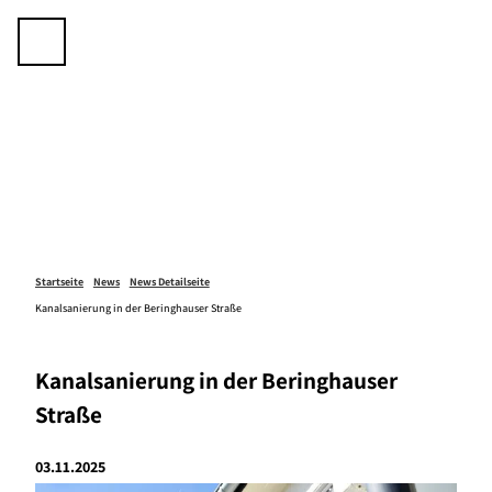
Z
u
Telefon
Suche
m
I
n
h
a
l
t
Startseite
News
News Detailseite
Kanalsanierung in der Beringhauser Straße
Kanalsanierung in der Beringhauser
Straße
03.11.2025