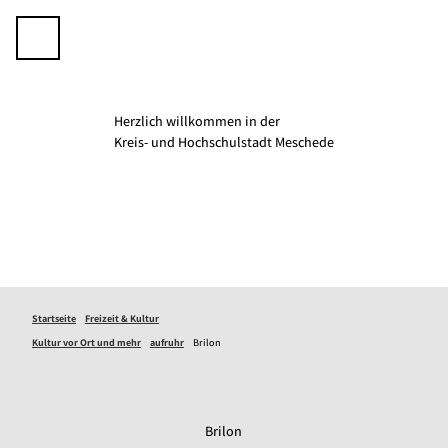
Z
u
Telefon
Suche
m
I
n
h
Herzlich willkommen in der
a
K­­­­reis- und Hochschulstadt Meschede
l
t
Startseite
Freizeit & Kultur
Kultur vor Ort und mehr
aufruhr
Brilon
Brilon