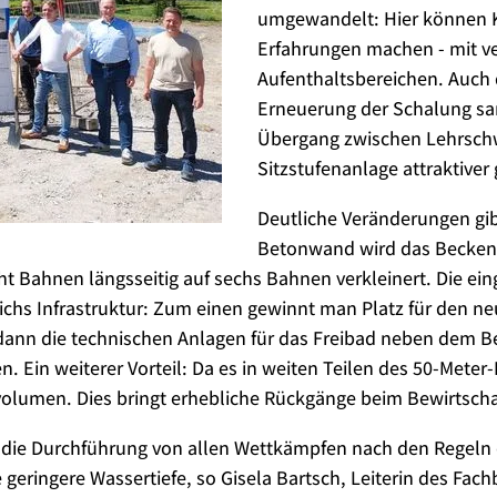
umgewandelt: Hier können Ki
Erfahrungen machen - mit v
Aufenthaltsbereichen. Auch d
Erneuerung der Schalung sa
Übergang zwischen Lehrsch
Sitzstufenanlage attraktiver 
Deutliche Veränderungen gib
Betonwand wird das Becken -
 Bahnen längsseitig auf sechs Bahnen verkleinert. Die eing
eichs Infrastruktur: Zum einen gewinnt man Platz für den n
nn die technischen Anlagen für das Freibad neben dem Be
 Ein weiterer Vorteil: Da es in weiten Teilen des 50-Meter
-volumen. Dies bringt erhebliche Rückgänge beim Bewirtsch
vor die Durchführung von allen Wettkämpfen nach den Rege
 geringere Wassertiefe, so Gisela Bartsch, Leiterin des Fach