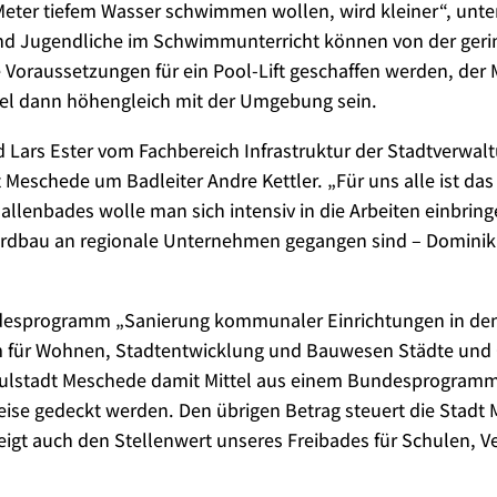
80 Meter tiefem Wasser schwimmen wollen, wird kleiner“, unt
d Jugendliche im Schwimmunterricht können von der geringe
ie Voraussetzungen für ein Pool-Lift geschaffen werden, d
gel dann höhengleich mit der Umgebung sein.
Lars Ester vom Fachbereich Infrastruktur der Stadtverwal
Meschede um Badleiter Andre Kettler. „Für uns alle ist da
allenbades wolle man sich intensiv in die Arbeiten einbringe
Erdbau an regionale Unternehmen gegangen sind – Dominik 
ndesprogramm „Sanierung kommunaler Einrichtungen in den 
 für Wohnen, Stadtentwicklung und Bauwesen Städte und G
chulstadt Meschede damit Mittel aus einem Bundesprogramm 
se gedeckt werden. Den übrigen Betrag steuert die Stadt Me
igt auch den Stellenwert unseres Freibades für Schulen, Ve